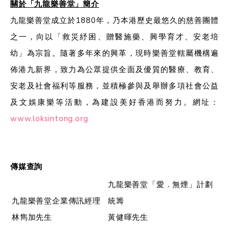
關於「九龍樂善堂」簡介
九龍樂善堂成立於1880年，乃本港歷史最悠久的慈善團體
之一，向以「救災紓困、贈醫施藥、興學育才、安老培
幼」為宗旨。隨著多年來的興革，現時樂善堂轄屬機構遍
佈港九新界，致力為公眾提供全面及優質的醫療、教育、
安老及社會福利等服務，並積極參與及舉辦多項社會公益
及文娛康樂等活動，為建設美好香港而努力。網址：
www.loksintong.org
傳媒查詢
九龍樂善堂「愛．無煙」計劃
九龍樂善堂企業傳訊經理
統籌
林雋加先生
黃健暉先生