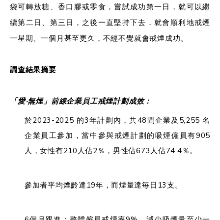
袋可轉放糖、香口膠或零食，嘗試成功第一日，就可以繼
續第二日、第三日，之後一直堅持下去，就會順利地戒煙
一星期、一個月甚至更久，不經不覺就會戒煙成功。
調查結果摘要
「愛‧無煙」前線企業員工戒煙計劃成效：
於2023-2025 的3年計劃內，共48間企業及5,255 名
企業員工參加，當中參與戒煙計劃的吸煙僱員有905
人，女性有210人佔2％，男性佔673人佔74.4％。
參加者平均煙齡達19年，而煙量達毎日13支。
6個月跟進：整體僱員戒煙率9%，減少吸煙量至少一