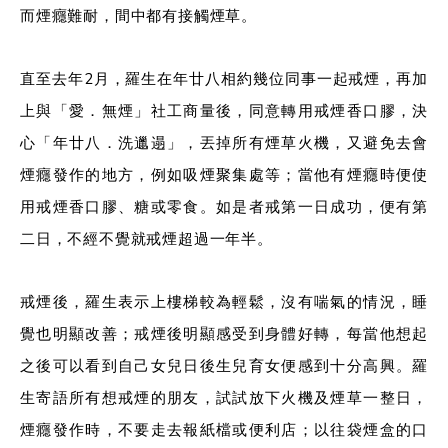
而煙癮難耐，間中都有接觸煙草。
直至去年2月，羅生在年廿八相約幾位同事一起戒煙，再加
上與「愛．無煙」社工商量後，同意轉用戒煙香口膠，決
心「年廿八．洗邋遢」，丟掉所有煙草火機，又避免去會
煙癮發作的地方，例如吸煙聚集處等；當他有煙癮時便使
用戒煙香口膠、糖或零食。如是者戒第一日成功，便有第
二日，不經不覺就戒煙超過一年半。
戒煙後，羅生表示上樓梯較為輕鬆，沒有喘氣的情況，睡
覺也明顯改善；戒煙後明顯感受到身體好轉，每當他想起
之後可以看到自己女兒日後生兒育女便感到十分高興。羅
生寄語所有想戒煙的朋友，試試放下火機及煙草一整日，
煙癮發作時，不要走去報紙檔或便利店；以往袋煙盒的口