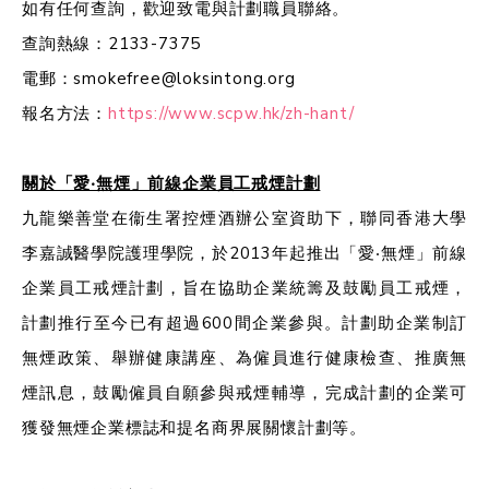
如有任何查詢，歡迎致電與計劃職員聯絡。
查詢熱線：2133-7375
電郵：smokefree@loksintong.org
報名方法：
https://www.scpw.hk/zh-hant/
關於「愛‧無煙」前線企業員工戒煙計劃
九龍樂善堂在衞生署控煙酒辦公室資助下，聯同香港大學
李嘉誠醫學院護理學院，於2013年起推出「愛‧無煙」前線
企業員工戒煙計劃，旨在協助企業統籌及鼓勵員工戒煙，
計劃推行至今已有超過600間企業參與。計劃助企業制訂
無煙政策、舉辦健康講座、為僱員進行健康檢查、推廣無
煙訊息，鼓勵僱員自願參與戒煙輔導，完成計劃的企業可
獲發無煙企業標誌和提名商界展關懷計劃等。