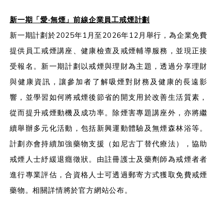
新一期「愛‧無煙」前線企業員工戒煙計劃
新一期計劃於2025年1月至2026年12月舉行，為企業免費
提供員工戒煙講座、健康檢查及戒煙輔導服務，並現正接
受報名。新一期計劃以戒煙與理財為主題，透過分享理財
與健康資訊，讓參加者了解吸煙對財務及健康的長遠影
響，並學習如何將戒煙後節省的開支用於改善生活質素，
從而提升戒煙動機及成功率。除煙害專題講座外，亦將繼
續舉辦多元化活動，包括新興運動體驗及無煙森林浴等。
計劃亦會持續加強藥物支援（如尼古丁替代療法），協助
戒煙人士紓緩退癮徵狀。由註冊護士及藥劑師為戒煙者者
進行專業評估，合資格人士可透過郵寄方式獲取免費戒煙
藥物。相關詳情將於官方網站公布。