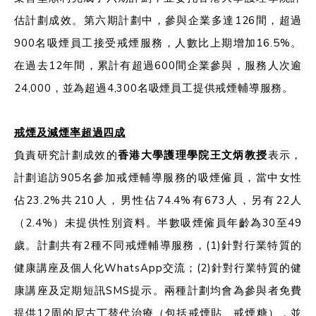
估計劃成效。第六期計劃中，參與企業多達126間，超過
900名吸煙員工接受戒煙服務，人數比上期增加16.5%。
在過去12年間，累計有超過600間企業參與，服務人次逾
24,000，並為超過4,300名吸煙員工提供戒煙輔導服務。
戒煙及減煙率超過四成
負責研究計劃成效的
香
港大學護理學院王文炳教授
表示，
計劃追訪905名參加戒煙輔導服務的吸煙僱員，當中女性
佔23.2%共210人，男性佔74.4%有673人，另有22人
（2.4%）未提供性別資料。半數吸煙僱員年齡為30至49
歲。計劃共有2種不同戒煙輔導服務，(1)針對行業特質的
健康講座及個人化WhatsApp交流；(2)針對行業特質的健
康講座及定期短訊SMS提示。兩種計劃均會為參與者免費
提供12周的尼古丁替代治療（包括戒煙貼、戒煙糖），並