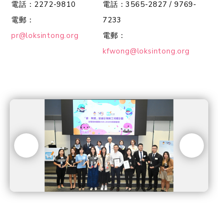
電話：2272-9810
電話：3565-2827 / 9769-
電郵：
7233
pr@loksintong.org
電郵：
kfwong@loksintong.org