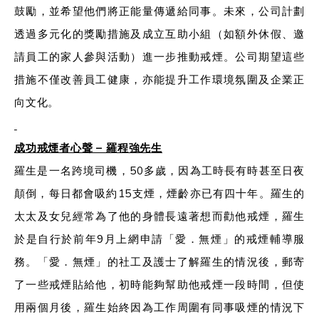
鼓勵，並希望他們將正能量傳遞給同事。未來，公司計劃
透過多元化的獎勵措施及成立互助小組（如額外休假、邀
請員工的家人參與活動）進一步推動戒煙。公司期望這些
措施不僅改善員工健康，亦能提升工作環境氛圍及企業正
向文化。
成功戒煙者心聲 –
羅程強先
生
羅生是一名跨境司機，50多歲，因為工時長有時甚至日夜
顛倒，每日都會吸約15支煙，煙齡亦已有四十年。羅生的
太太及女兒經常為了他的身體長遠著想而勸他戒煙，羅生
於是自行於前年9月上網申請「愛．無煙」的戒煙輔導服
務。「愛．無煙」的社工及護士了解羅生的情況後，郵寄
了一些戒煙貼給他，初時能夠幫助他戒煙一段時間，但使
用兩個月後，羅生始終因為工作周圍有同事吸煙的情況下