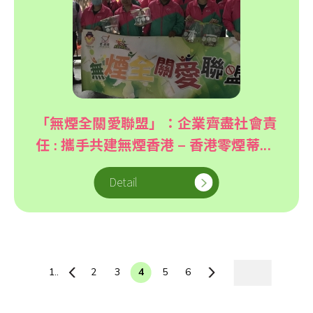
「無煙全關愛聯盟」：企業齊盡社會責
任 : 攜手共建無煙香港 – 香港零煙蒂...
Detail
1..
2
3
4
5
6