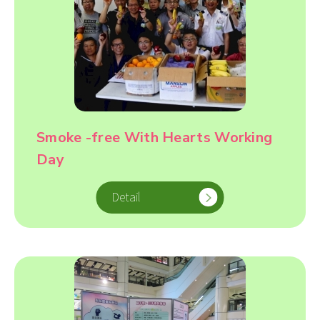
Smoke -free With Hearts Working
Day
Detail